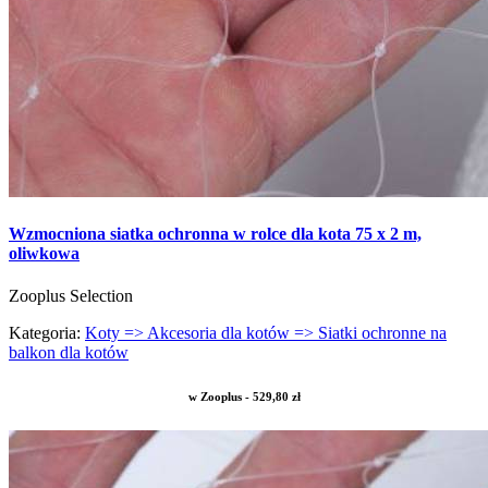
Wzmocniona siatka ochronna w rolce dla kota 75 x 2 m,
oliwkowa
Zooplus Selection
Kategoria:
Koty => Akcesoria dla kotów => Siatki ochronne na
balkon dla kotów
w Zooplus - 529,80 zł