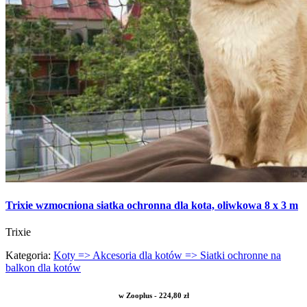
Trixie wzmocniona siatka ochronna dla kota, oliwkowa 8 x 3 m
Trixie
Kategoria:
Koty => Akcesoria dla kotów => Siatki ochronne na
balkon dla kotów
w Zooplus - 224,80 zł