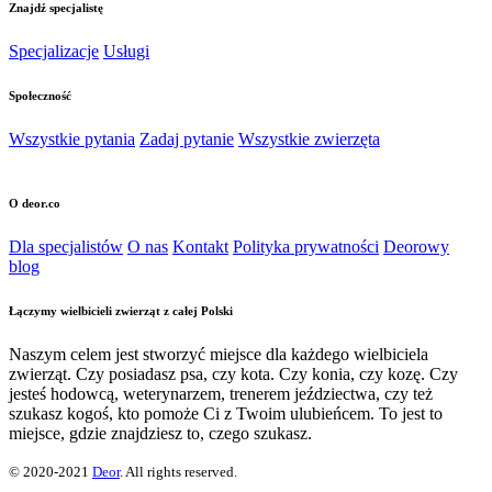
Znajdź specjalistę
Specjalizacje
Usługi
Społeczność
Wszystkie pytania
Zadaj pytanie
Wszystkie zwierzęta
O deor.co
Dla specjalistów
O nas
Kontakt
Polityka prywatności
Deorowy
blog
Łączymy wielbicieli zwierząt z całej Polski
Naszym celem jest stworzyć miejsce dla każdego wielbiciela
zwierząt. Czy posiadasz psa, czy kota. Czy konia, czy kozę. Czy
jesteś hodowcą, weterynarzem, trenerem jeździectwa, czy też
szukasz kogoś, kto pomoże Ci z Twoim ulubieńcem. To jest to
miejsce, gdzie znajdziesz to, czego szukasz.
© 2020-2021
Deor
. All rights reserved.