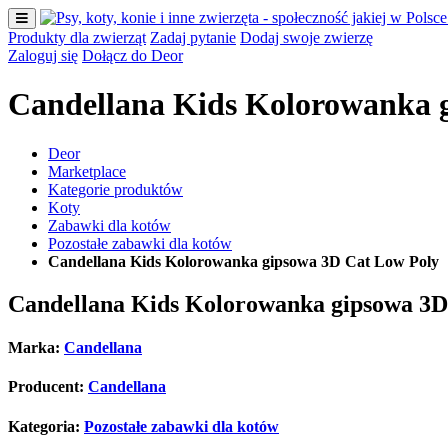
Produkty dla zwierząt
Zadaj pytanie
Dodaj swoje zwierzę
Zaloguj się
Dołącz do Deor
Candellana Kids Kolorowanka g
Deor
Marketplace
Kategorie produktów
Koty
Zabawki dla kotów
Pozostałe zabawki dla kotów
Candellana Kids Kolorowanka gipsowa 3D Cat Low Poly
Candellana Kids Kolorowanka gipsowa 3D
Marka:
Candellana
Producent:
Candellana
Kategoria:
Pozostałe zabawki dla kotów