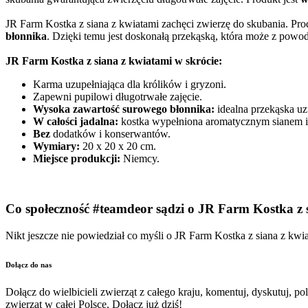
JR Farm Kostka z siana z kwiatami zachęci zwierzę do skubania. Pr
błonnika
. Dzięki temu jest doskonałą przekąską, która może z powod
JR Farm Kostka z siana z kwiatami w skrócie:
Karma uzupełniająca dla królików i gryzoni.
Zapewni pupilowi długotrwałe zajęcie.
Wysoka zawartość surowego błonnika:
idealna przekąska uz
W całości jadalna:
kostka wypełniona aromatycznym sianem i
Bez
dodatków i konserwantów.
Wymiary:
20 x 20 x 20 cm.
Miejsce produkcji:
Niemcy.
Co społeczność #teamdeor sądzi o JR Farm Kostka z s
Nikt jeszcze nie powiedział co myśli o JR Farm Kostka z siana z kwi
Dołącz do nas
Dołącz do wielbicieli zwierząt z całego kraju, komentuj, dyskutuj, po
zwierząt w całej Polsce. Dołącz już dziś!