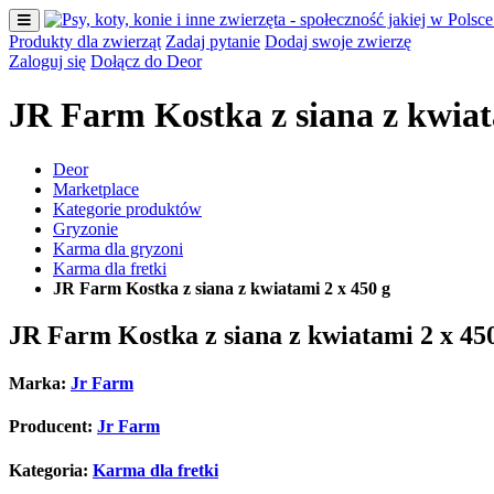
Produkty dla zwierząt
Zadaj pytanie
Dodaj swoje zwierzę
Zaloguj się
Dołącz do Deor
JR Farm Kostka z siana z kwiat
Deor
Marketplace
Kategorie produktów
Gryzonie
Karma dla gryzoni
Karma dla fretki
JR Farm Kostka z siana z kwiatami 2 x 450 g
JR Farm Kostka z siana z kwiatami 2 x 45
Marka:
Jr Farm
Producent:
Jr Farm
Kategoria:
Karma dla fretki