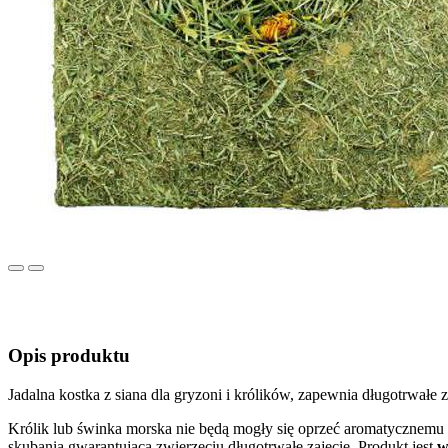
Previous
Next
Opis produktu
Jadalna kostka z siana dla gryzoni i królików, zapewnia długotrwał
Królik lub świnka morska nie będą mogły się oprzeć aromatycznemu s
skubania gwarantująca zwierzęciu długotrwałe zajęcie. Produkt jest
w