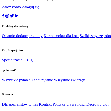
Założ konto
Zaloguj się
Produkty dla zwierząt
Ostatnio dodane produkty
Karma mokra dla kota
Szelki, smycze, obr
Znajdź specjalistę
Specjalizacje
Usługi
Społeczność
Wszystkie pytania
Zadaj pytanie
Wszystkie zwierzęta
O deor.co
Dla specjalistów
O nas
Kontakt
Polityka prywatności
Deorowy blog