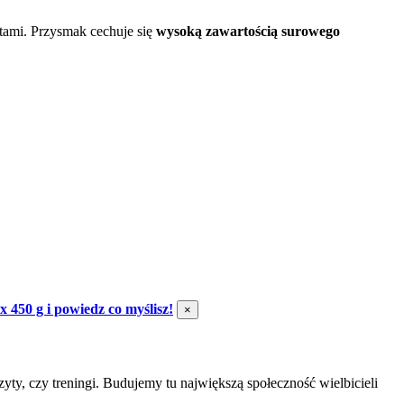
tami. Przysmak cechuje się
wysoką zawartością surowego
 450 g i powiedz co myślisz!
×
izyty, czy treningi. Budujemy tu największą społeczność wielbicieli