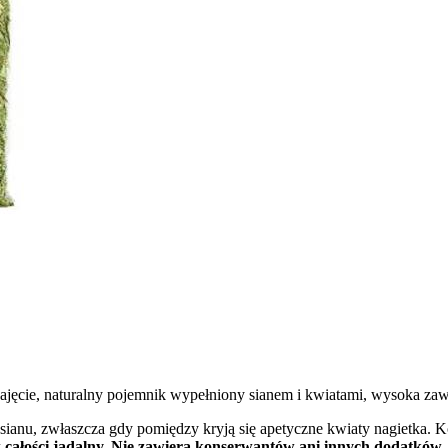
e zajęcie, naturalny pojemnik wypełniony sianem i kwiatami, wysoka 
ianu, zwłaszcza gdy pomiędzy kryją się apetyczne kwiaty nagietka. Ko
 całości jadalny.
Nie zawiera konserwantów ani innych dodatków.