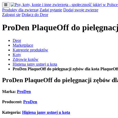
Produkty dla zwierząt
Zadaj pytanie
Dodaj swoje zwierzę
Zaloguj się
Dołącz do Deor
ProDen PlaqueOff do pielęgnacj
Deor
Marketplace
Kategorie produktów
Koty
Zdrowie kotów
Higiena jamy ustnej u kota
ProDen PlaqueOff do pielęgnacji zębów dla kota PlaqueOff
ProDen PlaqueOff do pielęgnacji zębów dla
Marka:
ProDen
Producent:
ProDen
Kategoria:
Higiena jamy ustnej u kota