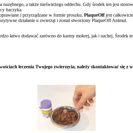
nia nazębnego, a także nieświeżego oddechu. Gdy środek ten jest stos
ocy haczyka.
ą doprawiane i przyrządzane w formie proszku.
PlaqueOff
jest całkowici
pozytywne działanie u zwierząt i został stworzony PlaqueOff Animal.
zo łatwo dodawać zarówno do karmy mokrej, jak i suchej. Środek ten 
wościach leczenia Twojego zwierzęcia, należy skontaktować się z 