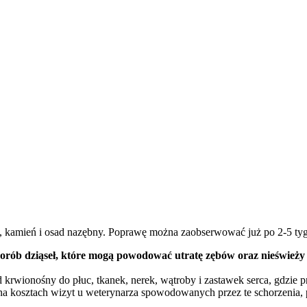
h, kamień i osad nazębny. Poprawę można zaobserwować już po 2-5 ty
orób dziąseł, które mogą powodować utratę zębów oraz nieświeży
 krwionośny do płuc, tkanek, nerek, wątroby i zastawek serca, gdzie p
 na kosztach wizyt u weterynarza spowodowanych przez te schorzenia,