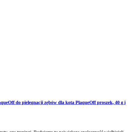
queOff do pielęgnacji zębów dla kota PlaqueOff proszek, 40 g i