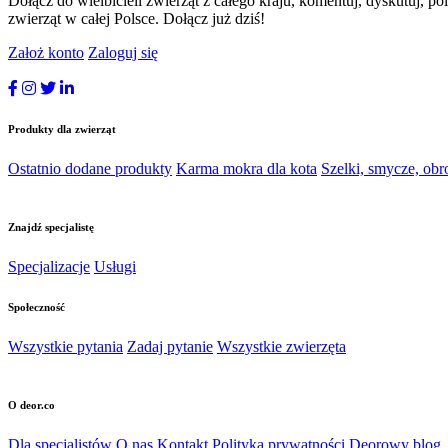
Dołącz do wielbicieli zwierząt z całego kraju, komentuj, dyskutuj, po
zwierząt w całej Polsce. Dołącz już dziś!
Założ konto
Zaloguj się
Produkty dla zwierząt
Ostatnio dodane produkty
Karma mokra dla kota
Szelki, smycze, obr
Znajdź specjalistę
Specjalizacje
Usługi
Społeczność
Wszystkie pytania
Zadaj pytanie
Wszystkie zwierzęta
O deor.co
Dla specjalistów
O nas
Kontakt
Polityka prywatności
Deorowy blog