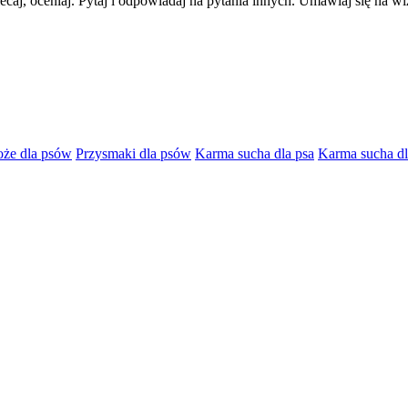
lecaj, oceniaj. Pytaj i odpowiadaj na pytania innych. Umawiaj się na w
oże dla psów
Przysmaki dla psów
Karma sucha dla psa
Karma sucha dl