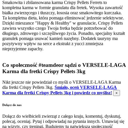
Smakowita i zbilansowana karma Crispy Pellets Ferrets to
kompletna karma w formie granulatu dla fretek. Wysoka zawartość
białka zwierzęcego i tłuszczy, łososia oraz smakowitego kurczaka.
Ta kompletna dieta, która pomaga eliminować jedzenie selektywne.
Dzięki mieszance "Happy & Healthy" w granulacie, Crispy Pellets
zawiera wszystko czego Twoja fretka będzie potrzebować do
długiego, zdrowego i szczęśliwego życia. Ponadto, specjalny kształt
granulek pomaga usuwać kamień nazębny. Dodatek tauryny ma
pozytywny wpływ na serce a ekstrakt z yucci zmniejsza
nieprzyjemne zapachy.
Co społeczność #teamdeor sądzi o VERSELE-LAGA
Karma dla fretki Crispy Pellets 3kg
Nikt jeszcze nie powiedział co myśli o VERSELE-LAGA Karma
dla fretki Crispy Pellets 3kg.
Śmiało, oceń VERSELE-LAGA
Karma dla fretki Crispy Pellets 3kg i powiedz co myślisz!
×
Dołącz do nas
Dołącz do wielbicieli zwierząt z całego kraju, komentuj, dyskutuj,
polecaj, oceniaj. Pytaj i odpowiadaj na pytania innych. Umawiaj się
na wizyty, czy treningi. Budujemy tu największą społeczność