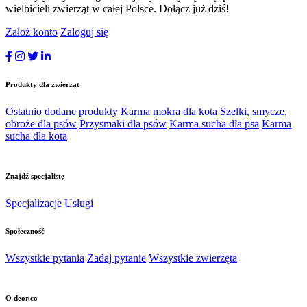
wielbicieli zwierząt w całej Polsce. Dołącz już dziś!
Założ konto
Zaloguj się
Produkty dla zwierząt
Ostatnio dodane produkty
Karma mokra dla kota
Szelki, smycze,
obroże dla psów
Przysmaki dla psów
Karma sucha dla psa
Karma
sucha dla kota
Znajdź specjalistę
Specjalizacje
Usługi
Społeczność
Wszystkie pytania
Zadaj pytanie
Wszystkie zwierzęta
O deor.co