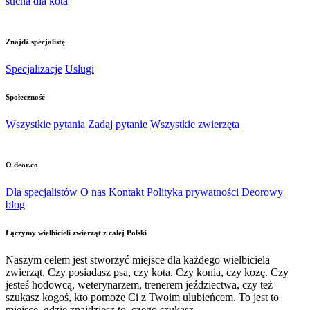
sucha dla kota
Znajdź specjalistę
Specjalizacje
Usługi
Społeczność
Wszystkie pytania
Zadaj pytanie
Wszystkie zwierzęta
O deor.co
Dla specjalistów
O nas
Kontakt
Polityka prywatności
Deorowy
blog
Łączymy wielbicieli zwierząt z całej Polski
Naszym celem jest stworzyć miejsce dla każdego wielbiciela
zwierząt. Czy posiadasz psa, czy kota. Czy konia, czy kozę. Czy
jesteś hodowcą, weterynarzem, trenerem jeździectwa, czy też
szukasz kogoś, kto pomoże Ci z Twoim ulubieńcem. To jest to
miejsce, gdzie znajdziesz to, czego szukasz.