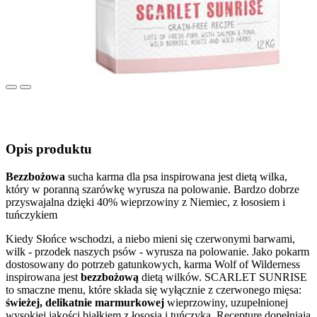
Previous
Next
Opis produktu
Bezzbożowa
sucha karma dla psa inspirowana jest dietą wilka,
który w poranną szarówkę wyrusza na polowanie. Bardzo dobrze
przyswajalna dzięki 40% wieprzowiny z Niemiec, z łososiem i
tuńczykiem
Kiedy Słońce wschodzi, a niebo mieni się czerwonymi barwami,
wilk - przodek naszych psów - wyrusza na polowanie. Jako pokarm
dostosowany do potrzeb gatunkowych, karma Wolf of Wilderness
inspirowana jest
bezzbożową
dietą wilków. SCARLET SUNRISE
to smaczne menu, które składa się wyłącznie z czerwonego mięsa:
świeżej, delikatnie marmurkowej
wieprzowiny, uzupełnionej
wysokiej jakości białkiem z łososia i tuńczyka. Recepturę dopełniają