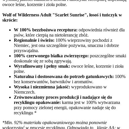
owoce leśne, korzenie i zioła polne.
Wolf of Wilderness Adult "Scarlet Sunrise", łosoś i tuńczyk w
skrócie:
W 100% bezzbożowa receptura:
odpowiednia również dla
psów, które cierpią na nietolerancję zbóż.
Regionalnie i świeżo:
100% wieprzowiny pochodzi z
Niemiec, jest ona szczególnie pożywna, smaczna i dobrze
przyswajalna.
100% czerwonego białka zwierzęcego:
poszczególne smaki
doskonale się ze sobą zgrywają.
Wyrafinowany i pełny smak:
owoce leśne, korzenie i zioła
polne.
Naturalna i dostosowana do potrzeb gatunkowych:
100%
bez konserwantów, barwników i aromatów.
Wysoka i niezmienna jakość:
wyprodukowano w
Niemczech.
Zrównoważony proces produkcji i nadające się do
recyklingu opakowanie:
karma jest w 100% wytwarzana
przy pomocy zielonej energii, opakowanie nadaje się do
recyklingu *
*Min. 92% materiału opakowaniowego można ponownie
wykorzystać w procesie recyklingu. Odpowiada to „klasie AA: w