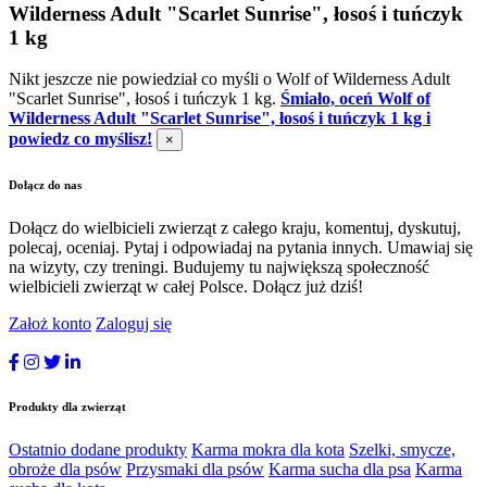
Wilderness Adult "Scarlet Sunrise", łosoś i tuńczyk
1 kg
Nikt jeszcze nie powiedział co myśli o Wolf of Wilderness Adult
"Scarlet Sunrise", łosoś i tuńczyk 1 kg.
Śmiało, oceń Wolf of
Wilderness Adult "Scarlet Sunrise", łosoś i tuńczyk 1 kg i
powiedz co myślisz!
×
Dołącz do nas
Dołącz do wielbicieli zwierząt z całego kraju, komentuj, dyskutuj,
polecaj, oceniaj. Pytaj i odpowiadaj na pytania innych. Umawiaj się
na wizyty, czy treningi. Budujemy tu największą społeczność
wielbicieli zwierząt w całej Polsce. Dołącz już dziś!
Założ konto
Zaloguj się
Produkty dla zwierząt
Ostatnio dodane produkty
Karma mokra dla kota
Szelki, smycze,
obroże dla psów
Przysmaki dla psów
Karma sucha dla psa
Karma