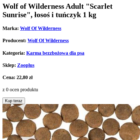
Wolf of Wilderness Adult "Scarlet
Sunrise", łosoś i tuńczyk 1 kg
Marka:
Wolf Of Wilderness
Producent:
Wolf Of Wilderness
Kategoria:
Karma bezzbożowa dla psa
Sklep:
Zooplus
Cena:
22,80 zł
z 0 ocen produktu
Kup teraz