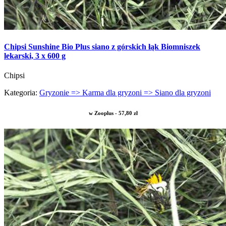
Chipsi Sunshine Bio Plus siano z górskich łąk Biomniszek
lekarski, 3 x 600 g
Chipsi
Kategoria:
Gryzonie => Karma dla gryzoni => Siano dla gryzoni
w Zooplus - 57,80 zł