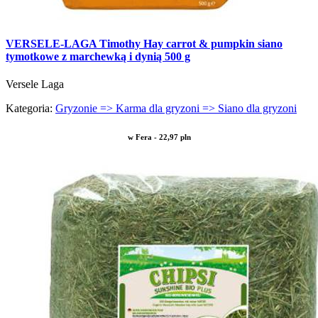
VERSELE-LAGA Timothy Hay carrot & pumpkin siano
tymotkowe z marchewką i dynią 500 g
Versele Laga
Kategoria:
Gryzonie => Karma dla gryzoni => Siano dla gryzoni
w Fera - 22,97 pln