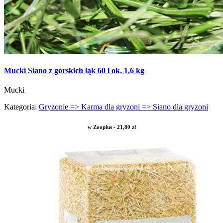
Mucki Siano z górskich łąk 60 l ok. 1,6 kg
Mucki
Kategoria:
Gryzonie => Karma dla gryzoni => Siano dla gryzoni
w Zooplus - 21,80 zł