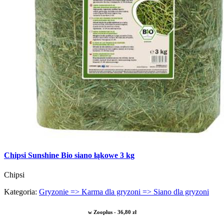
Chipsi Sunshine Bio siano łąkowe 3 kg
Chipsi
Kategoria:
Gryzonie => Karma dla gryzoni => Siano dla gryzoni
w Zooplus - 36,80 zł