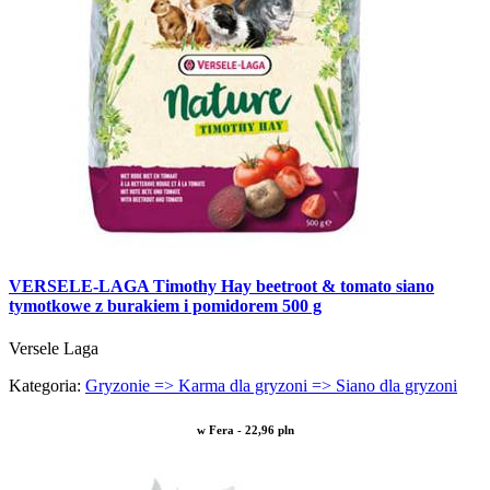
VERSELE-LAGA Timothy Hay beetroot & tomato siano
tymotkowe z burakiem i pomidorem 500 g
Versele Laga
Kategoria:
Gryzonie => Karma dla gryzoni => Siano dla gryzoni
w Fera - 22,96 pln