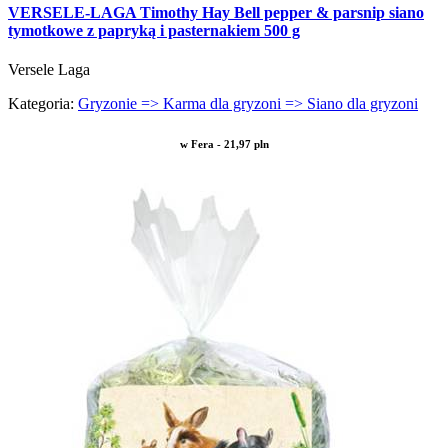
VERSELE-LAGA Timothy Hay Bell pepper & parsnip siano
tymotkowe z papryką i pasternakiem 500 g
Versele Laga
Kategoria:
Gryzonie => Karma dla gryzoni => Siano dla gryzoni
w Fera - 21,97 pln