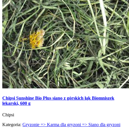
Chipsi Sunshine Bio Plus siano z górskich łąk Biomniszek
lekarski, 600 g
Chipsi
Kategoria:
Gryzonie => Karma dla gryzoni => Siano dla gryzoni