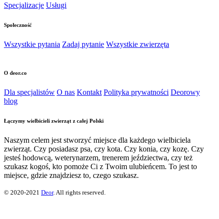
Specjalizacje
Usługi
Społeczność
Wszystkie pytania
Zadaj pytanie
Wszystkie zwierzęta
O deor.co
Dla specjalistów
O nas
Kontakt
Polityka prywatności
Deorowy
blog
Łączymy wielbicieli zwierząt z całej Polski
Naszym celem jest stworzyć miejsce dla każdego wielbiciela
zwierząt. Czy posiadasz psa, czy kota. Czy konia, czy kozę. Czy
jesteś hodowcą, weterynarzem, trenerem jeździectwa, czy też
szukasz kogoś, kto pomoże Ci z Twoim ulubieńcem. To jest to
miejsce, gdzie znajdziesz to, czego szukasz.
© 2020-2021
Deor
. All rights reserved.