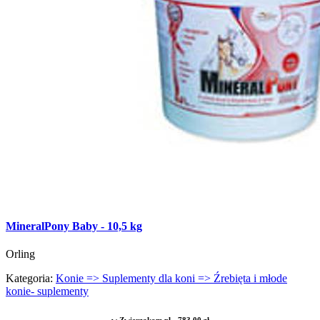
MineralPony Baby - 10,5 kg
Orling
Kategoria:
Konie => Suplementy dla koni => Źrebięta i młode
konie- suplementy
w Zwierzakom.pl - 783,00 zł