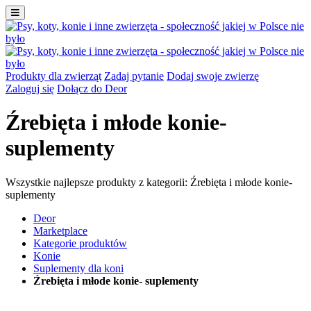
Produkty dla zwierząt
Zadaj pytanie
Dodaj swoje zwierzę
Zaloguj się
Dołącz do Deor
Źrebięta i młode konie-
suplementy
Wszystkie najlepsze produkty z kategorii: Źrebięta i młode konie-
suplementy
Deor
Marketplace
Kategorie produktów
Konie
Suplementy dla koni
Źrebięta i młode konie- suplementy