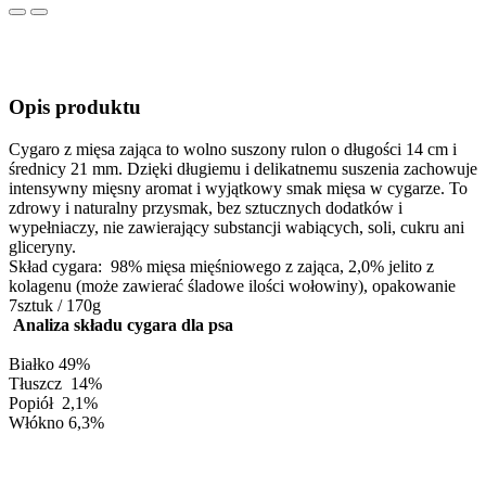
Previous
Next
Opis produktu
Cygaro z mięsa zająca to wolno suszony rulon o długości 14 cm i
średnicy 21 mm. Dzięki długiemu i delikatnemu suszenia zachowuje
intensywny mięsny aromat i wyjątkowy smak mięsa w cygarze. To
zdrowy i naturalny przysmak, bez sztucznych dodatków i
wypełniaczy, nie zawierający substancji wabiących, soli, cukru ani
gliceryny.
Skład cygara: 98% mięsa mięśniowego z zająca, 2,0% jelito z
kolagenu (może zawierać śladowe ilości wołowiny), opakowanie
7sztuk / 170g
Analiza składu cygara dla psa
Białko 49%
Tłuszcz 14%
Popiół 2,1%
Włókno 6,3%