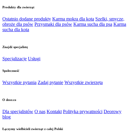
Produkty dla zwierząt
Ostatnio dodane produkty
Karma mokra dla kota
Szelki, smycze,
obroże dla psów
Przysmaki dla psów
Karma sucha dla psa
Karma
sucha dla kota
Znajdź specjalistę
Specjalizacje
Usługi
Społeczność
Wszystkie pytania
Zadaj pytanie
Wszystkie zwierzęta
O deor.co
Dla specjalistów
O nas
Kontakt
Polityka prywatności
Deorowy
blog
Łączymy wielbicieli zwierząt z całej Polski