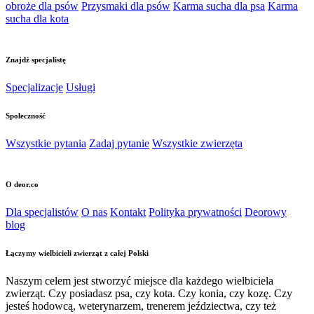
obroże dla psów
Przysmaki dla psów
Karma sucha dla psa
Karma
sucha dla kota
Znajdź specjalistę
Specjalizacje
Usługi
Społeczność
Wszystkie pytania
Zadaj pytanie
Wszystkie zwierzęta
O deor.co
Dla specjalistów
O nas
Kontakt
Polityka prywatności
Deorowy
blog
Łączymy wielbicieli zwierząt z całej Polski
Naszym celem jest stworzyć miejsce dla każdego wielbiciela
zwierząt. Czy posiadasz psa, czy kota. Czy konia, czy kozę. Czy
jesteś hodowcą, weterynarzem, trenerem jeździectwa, czy też